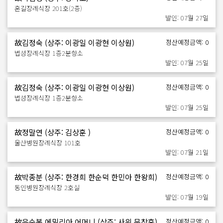
혼길장례식장 201호(2층)
발인: 07월 27일
故김정숙 (상주: 이광일 이광현 이상원)
정산예정금액: 0
법성장례식장 1층2분향소
발인: 07월 25일
故김정숙 (상주: 이광일 이광현 이상원)
정산예정금액: 0
법성장례식장 1층2분향소
발인: 07월 25일
故정말연 (상주: 김상훈 )
정산예정금액: 0
울산병원장례식장 101호
발인: 07월 21일
故박종분 (상주: 한경희 한순덕 한민아 한왕희)
정산예정금액: 0
동인병원장례식장 2호실
발인: 07월 19일
故윤순복 에밀리아 어머니 (상주: 사위 문창훈)
정산예정금액: 0