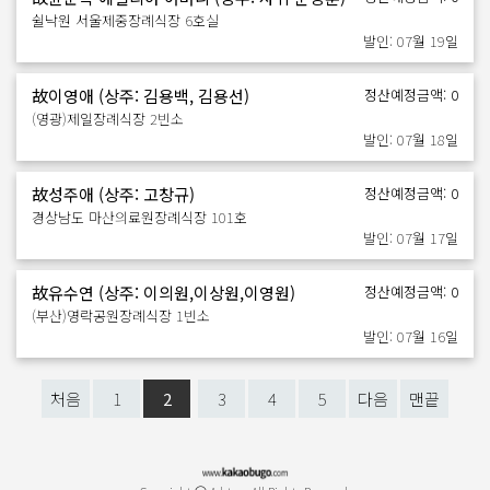
쉴낙원 서울제중장례식장 6호실
발인: 07월 19일
故이영애 (상주: 김용백, 김용선)
정산예정금액: 0
(영광)제일장례식장 2빈소
발인: 07월 18일
故성주애 (상주: 고창규)
정산예정금액: 0
경상남도 마산의료원장례식장 101호
발인: 07월 17일
故유수연 (상주: 이의원,이상원,이영원)
정산예정금액: 0
(부산)영락공원장례식장 1빈소
발인: 07월 16일
처음
1
2
3
4
5
다음
맨끝