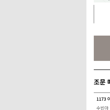
조문 
1173
수빈아 