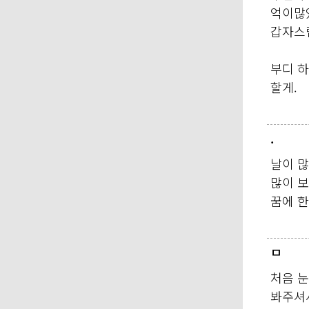
억이많
갑자스
부디 
할게.
.
날이 
많이 보
꿈에 한
ㅁ
처음 눈
봐주셔서