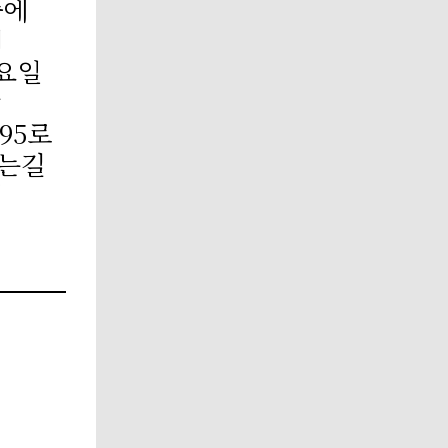
중에
려
화요일
장
695로
시는길
혜