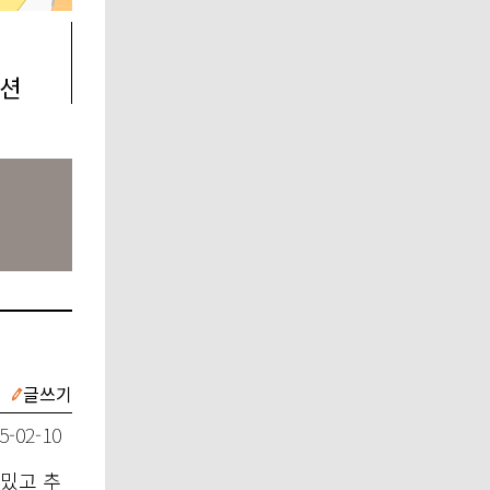
션
글쓰기
5-02-10
밌고 추