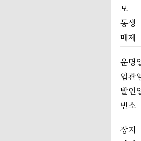
모
동생
매제
운명
입관
발인
빈소
장지