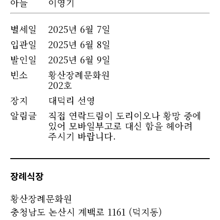
아들
이영기
별세
일
2025년 6월 7일
입관일
2025년 6월 8일
발인일
2025년 6월 9일
빈소
황산장례문화원
202호
장지
대덕리 선영
알림글
직접 연락드림이 도리이오나 황망 중에
있어 모바일부고로 대신 함을 헤아려
주시기 바랍니다.
장례식장
황산장례문화원
충청남도 논산시 계백로 1161 (덕지동)