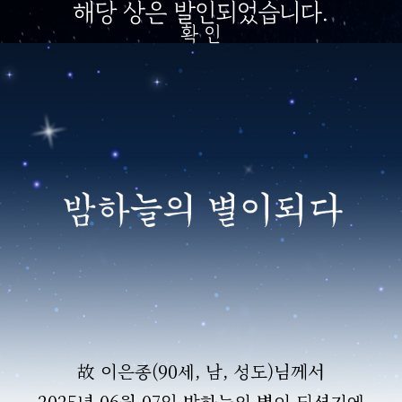
해당 상은 발인되었습니다.
확 인
故 이은종(90세, 남, 성도)님께서
2025년 06월 07일 밤하늘의 별이 되셨기에