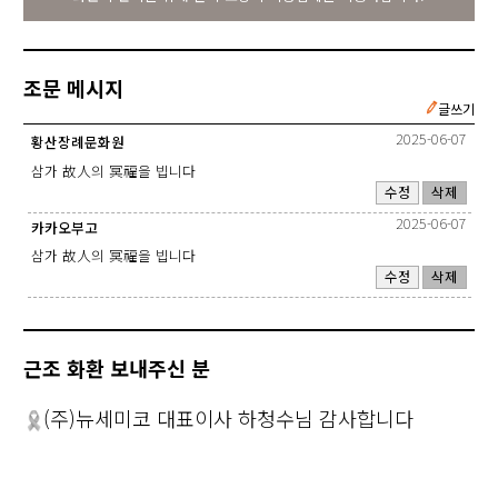
조문 메시지
글쓰기
2025-06-07
황산장례문화원
삼가 故人의 冥福을 빕니다
수정
삭제
2025-06-07
카카오부고
삼가 故人의 冥福을 빕니다
수정
삭제
근조 화환 보내주신 분
(주)뉴세미코 대표이사 하청수님 감사합니다