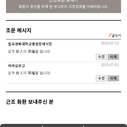
화환의 관리를 위해 본 부고장의 지정업체를 이용바랍니다.
조문 메시지
글쓰기
2025-07-01
칠곡경북대학교병원장례식장
삼가 故人의 冥福을 빕니다
수정
삭제
2025-07-01
카카오부고
삼가 故人의 冥福을 빕니다
수정
삭제
근조 화환 보내주신 분