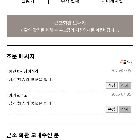
길찾기
주차 안내
네비게이션
근조화환 보내기
화환의 관리를 위해 본 부고장의 지정업체를 이용바랍니다.
조문 메시지
글쓰기
2025-07-05
혜민병원장례식장
삼가 故人의 冥福을 빕니다
수정
삭제
2025-07-05
카카오부고
삼가 故人의 冥福을 빕니다
수정
삭제
근조 화환 보내주신 분