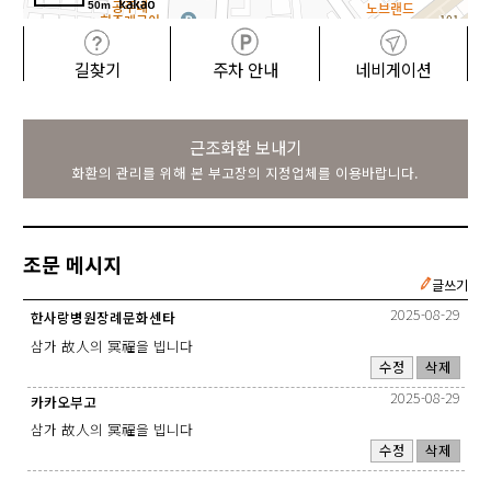
50m
길찾기
주차 안내
네비게이션
근조화환 보내기
화환의 관리를 위해 본 부고장의 지정업체를 이용바랍니다.
조문 메시지
글쓰기
2025-08-29
한사랑병원장례문화센타
삼가 故人의 冥福을 빕니다
수정
삭제
2025-08-29
카카오부고
삼가 故人의 冥福을 빕니다
수정
삭제