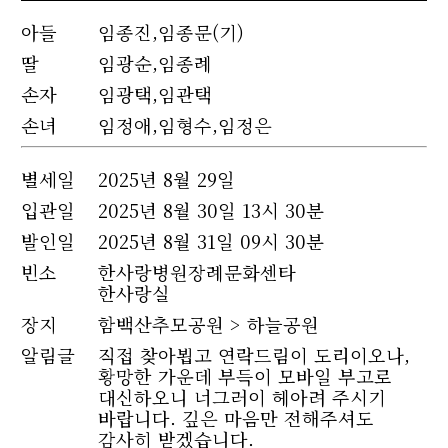
아들
임종진,임종문(기)
딸
임광순,임종례
손자
임광택,임관택
손녀
임정애,임형수,임정은
별세
일
2025년 8월 29일
입관일
2025년 8월 30일 13시 30분
발인일
2025년 8월 31일 09시 30분
빈소
한사랑병원장례문화센타
한사랑실
장지
함백산추모공원 > 하늘공원
알림글
직접 찾아뵙고 연락드림이 도리이오나,
황망한 가운데 부득이 모바일 부고로
대신하오니 너그러이 헤아려 주시기
바랍니다. 깊은 마음만 전해주셔도
감사히 받겠습니다.