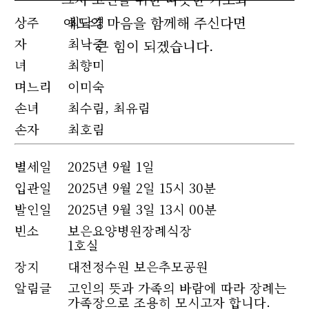
애도의 마음을 함께해 주신다면
상주
최낙경
자
최낙중
큰 힘이 되겠습니다.
녀
최향미
며느리
이미숙
손녀
최수림, 최유림
손자
최호림
별세
일
2025년 9월 1일
입관일
2025년 9월 2일 15시 30분
발인일
2025년 9월 3일 13시 00분
빈소
보은요양병원장례식장
1호실
장지
대전정수원 보은추모공원
알림글
고인의 뜻과 가족의 바람에 따라 장례는
가족장으로 조용히 모시고자 합니다.