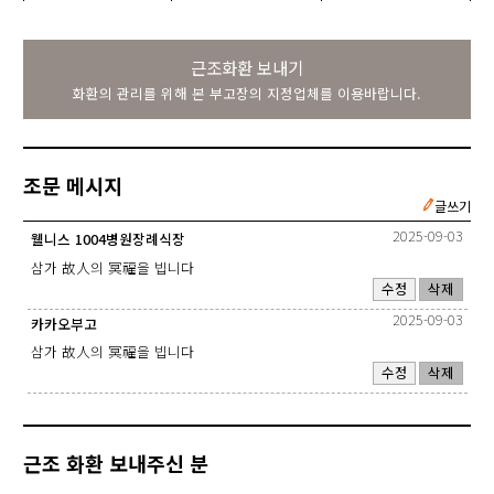
근조화환 보내기
화환의 관리를 위해 본 부고장의 지정업체를 이용바랍니다.
조문 메시지
글쓰기
2025-09-03
웰니스 1004병원장례식장
삼가 故人의 冥福을 빕니다
수정
삭제
2025-09-03
카카오부고
삼가 故人의 冥福을 빕니다
수정
삭제
근조 화환 보내주신 분