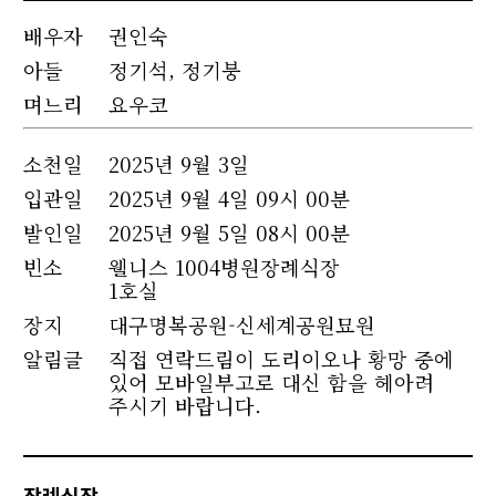
배우자
권인숙
아들
정기석, 정기붕
며느리
요우코
소천
일
2025년 9월 3일
입관일
2025년 9월 4일 09시 00분
발인일
2025년 9월 5일 08시 00분
빈소
웰니스 1004병원장례식장
1호실
장지
대구명복공원-신세계공원묘원
알림글
직접 연락드림이 도리이오나 황망 중에
있어 모바일부고로 대신 함을 헤아려
주시기 바랍니다.
장례식장