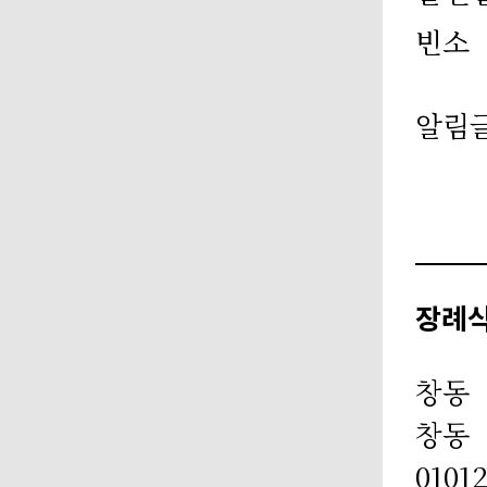
빈소
알림
장례
창동
창동
0101