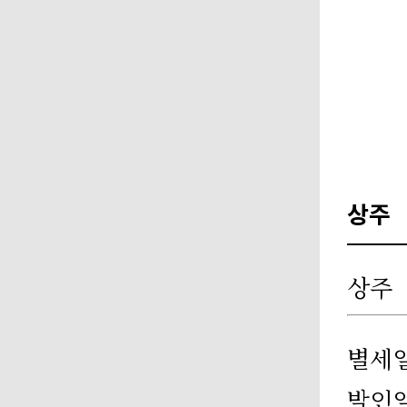
상주
상주
별세
발인