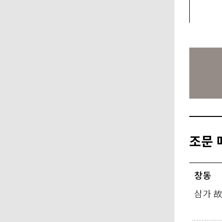
조문 
창동
삼가 