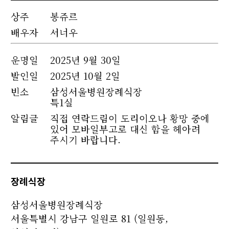
상주
봉쥬르
배우자
서너우
운명
일
2025년 9월 30일
발인일
2025년 10월 2일
빈소
삼성서울병원장례식장
특1실
알림글
직접 연락드림이 도리이오나 황망 중에
있어 모바일부고로 대신 함을 헤아려
주시기 바랍니다.
장례식장
삼성서울병원장례식장
서울특별시 강남구 일원로 81 (일원동,