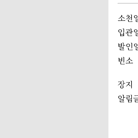
소천
입관
발인
빈소
장지
알림