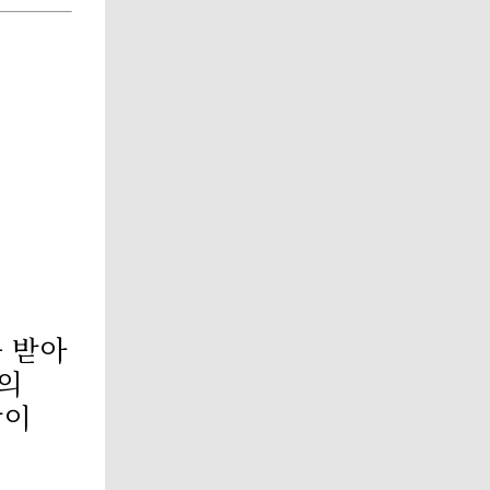
 받아
의
같이