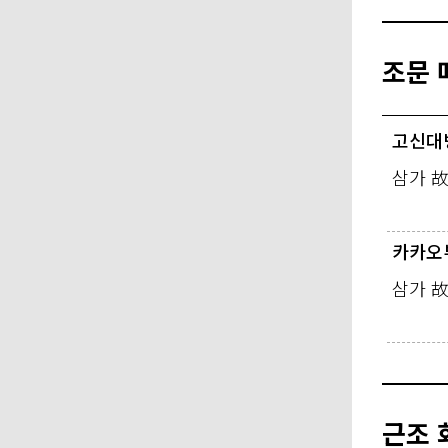
조문 
고신대
삼가 
카카오
삼가 
근조 