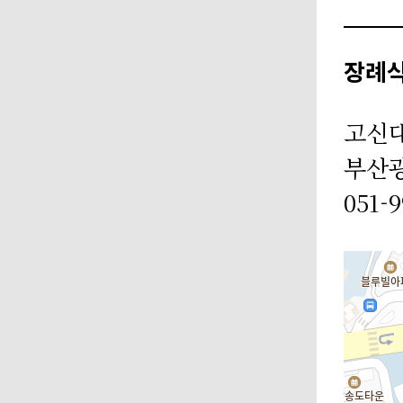
장례
고신
부산광
051-