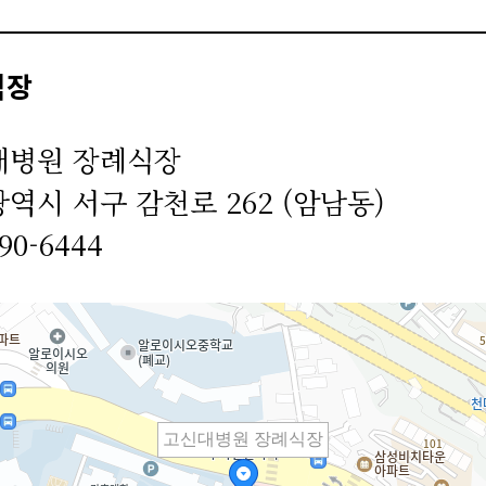
식장
대병원 장례식장
역시 서구 감천로 262 (암남동)
990-6444
고신대병원 장례식장