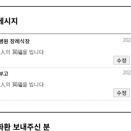
메시지
202
병원 장례식장
故人의 冥福을 빕니다
수정
202
부고
故人의 冥福을 빕니다
수정
화환 보내주신 분