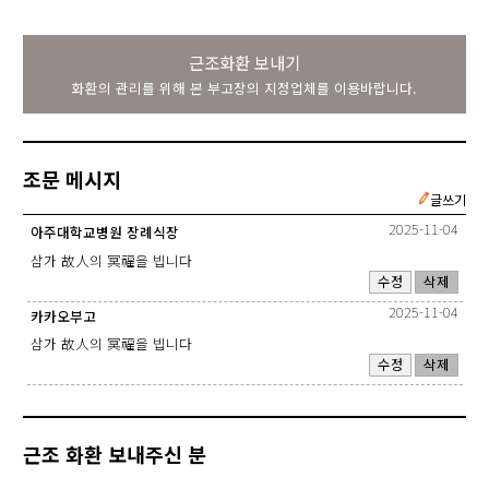
근조화환 보내기
화환의 관리를 위해 본 부고장의 지정업체를 이용바랍니다.
조문 메시지
글쓰기
2025-11-04
아주대학교병원 장례식장
삼가 故人의 冥福을 빕니다
수정
삭제
2025-11-04
카카오부고
삼가 故人의 冥福을 빕니다
수정
삭제
근조 화환 보내주신 분