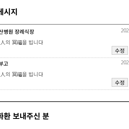
메시지
202
산병원 장례식장
故人의 冥福을 빕니다
수정
202
부고
故人의 冥福을 빕니다
수정
화환 보내주신 분