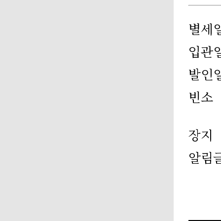
별세
입관
발인
빈소
장지
알림