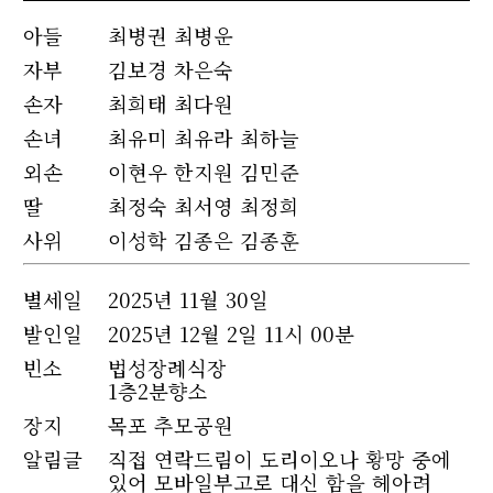
아들
최병권 최병운
자부
김보경 차은숙
손자
최희태 최다원
손녀
최유미 최유라 최하늘
외손
이현우 한지원 김민준
딸
최정숙 최서영 최정희
사위
이성학 김종은 김종훈
별세
일
2025년 11월 30일
발인일
2025년 12월 2일 11시 00분
빈소
법성장례식장
1층2분향소
장지
목포 추모공원
알림글
직접 연락드림이 도리이오나 황망 중에
있어 모바일부고로 대신 함을 헤아려