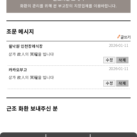
화환의 관리를 위해 본 부고장의 지정업체를 이용바랍니다.
조문 메시지
글쓰기
2026-01-11
쉴낙원 인천장례식장
삼가 故人의 冥福을 빕니다
수정
삭제
2026-01-11
카카오부고
삼가 故人의 冥福을 빕니다
수정
삭제
근조 화환 보내주신 분