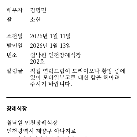
배우자
김명민
딸
소현
소천
일
2026년 1월 11일
발인일
2026년 1월 13일
빈소
쉴낙원 인천장례식장
202호
알림글
직접 연락드림이 도리이오나 황망 중에
있어 모바일부고로 대신 함을 헤아려
주시기 바랍니다.
장례식장
쉴낙원 인천장례식장
인천광역시 계양구 아나지로