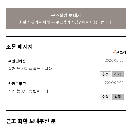
근조화환 보내기
화환의 관리를 위해 본 부고장의 지정업체를 이용바랍니다.
조문 메시지
글쓰기
2026-02-05
수원연화장
삼가 故人의 冥福을 빕니다
수정
삭제
2026-02-05
카카오부고
삼가 故人의 冥福을 빕니다
수정
삭제
근조 화환 보내주신 분