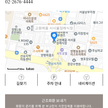
02-2676-4444
교원예움 서서울장례식장
50m
길찾기
주차 안내
네비게이션
근조화환 보내기
화환의 관리를 위해 본 부고장의 지정업체를 이용바랍니다.