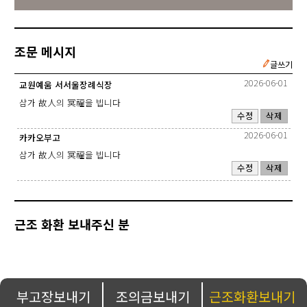
조문 메시지
글쓰기
2026-06-01
교원예움 서서울장례식장
삼가 故人의 冥福을 빕니다
수정
삭제
2026-06-01
카카오부고
삼가 故人의 冥福을 빕니다
수정
삭제
근조 화환 보내주신 분
부고장보내기
조의금보내기
근조화환보내기