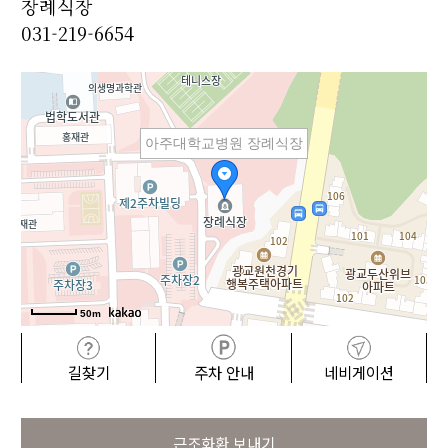
장례식장
031-219-6654
아주대학교병원 장례식장
50m
길찾기
주차 안내
네비게이션
근조화환 보내기