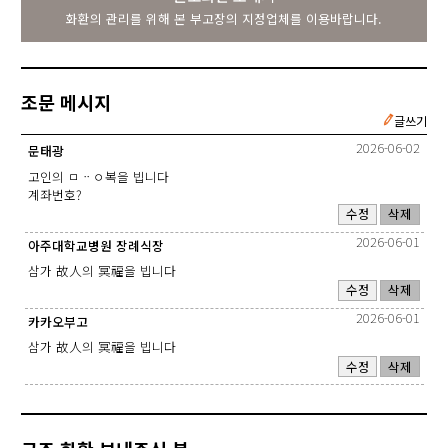
화환의 관리를 위해 본 부고장의 지정업체를 이용바랍니다.
조문 메시지
글쓰기
2026-06-02
문태광
고인의 ㅁᆢㅇ복을 빕니다
계좌번호?
수정
삭제
2026-06-01
아주대학교병원 장례식장
삼가 故人의 冥福을 빕니다
수정
삭제
2026-06-01
카카오부고
삼가 故人의 冥福을 빕니다
수정
삭제