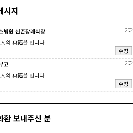
메시지
202
스병원 신촌장례식장
故人의 冥福을 빕니다
수정
202
부고
故人의 冥福을 빕니다
수정
화환 보내주신 분