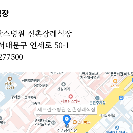
식장
란스병원 신촌장례식장
서대문구 연세로 50-1
277500
세브란스병원 신촌장례식장