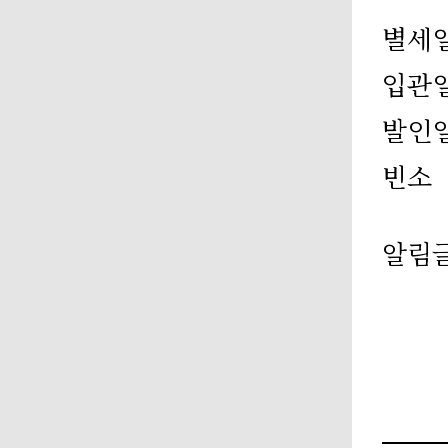
별세
입관
발인
빈소
알림