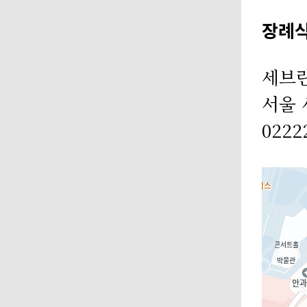
장례
세브
서울 
0222