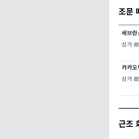
조문 
세브란
삼가 
카카오
삼가 
근조 