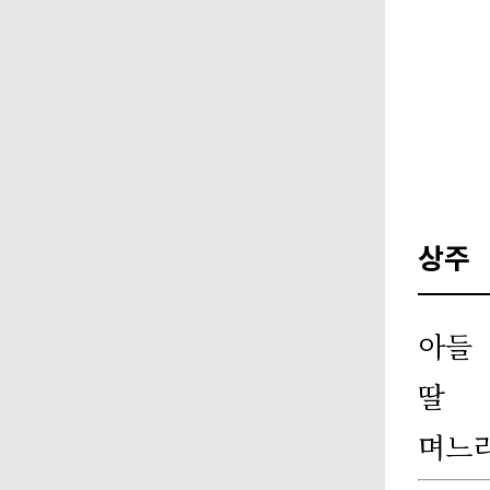
상주
아들
딸
며느