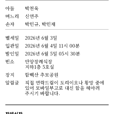
아들
박천욱
며느리
신연주
손자
박민규, 박민재
별세
일
2026년 6월 3일
입관일
2026년 6월 4일 11시 00분
발인일
2026년 6월 5일 05시 30분
빈소
안양장례식장
지하1층 5호실
장지
함백산 추모공원
알림글
직접 연락드림이 도리이오나 황망 중에
있어 모바일부고로 대신 함을 헤아려
주시기 바랍니다.
장례식장