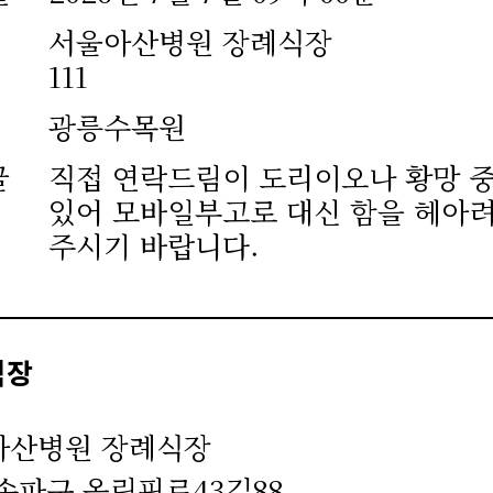
서울아산병원 장례식장
111
광릉수목원
글
직접 연락드림이 도리이오나 황망 
있어 모바일부고로 대신 함을 헤아
주시기 바랍니다.
식장
아산병원 장례식장
송파구 올림픽로43길88