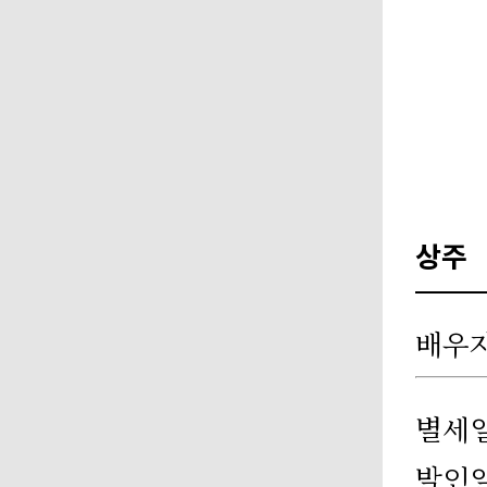
상주
배우
별세
발인