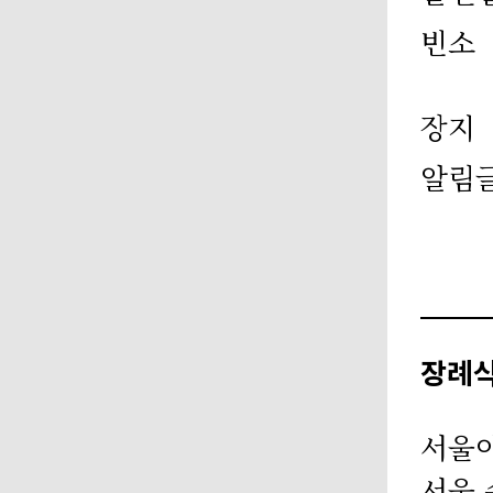
빈소
장지
알림
장례
서울
서울 