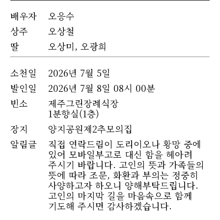
배우자
오응수
상주
오상철
딸
오상미, 오광희
소천
일
2026년 7월 5일
발인일
2026년 7월 8일 08시 00분
빈소
제주그린장례식장
1분향실(1층)
장지
양지공원제2추모의집
알림글
직접 연락드림이 도리이오나 황망 중에
있어 모바일부고로 대신 함을 헤아려
주시기 바랍니다. 고인의 뜻과 가족들의
뜻에 따라 조문, 화환과 부의는 정중히
사양하고자 하오니 양해부탁드립니다.
고인의 마지막 길을 마음속으로 함께
기도해 주시면 감사하겠습니다.