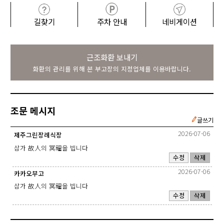
길찾기
주차 안내
네비게이션
근조화환 보내기
화환의 관리를 위해 본 부고장의 지정업체를 이용바랍니다.
조문 메시지
글쓰기
2026-07-06
제주그린장례식장
삼가 故人의 冥福을 빕니다
수정
삭제
2026-07-06
카카오부고
삼가 故人의 冥福을 빕니다
수정
삭제