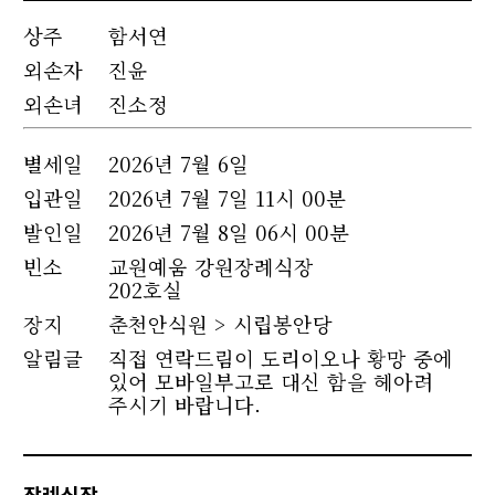
상주
함서연
외손자
진윤
외손녀
진소정
별세
일
2026년 7월 6일
입관일
2026년 7월 7일 11시 00분
발인일
2026년 7월 8일 06시 00분
빈소
교원예움 강원장례식장
202호실
장지
춘천안식원 > 시립봉안당
알림글
직접 연락드림이 도리이오나 황망 중에
있어 모바일부고로 대신 함을 헤아려
주시기 바랍니다.
장례식장