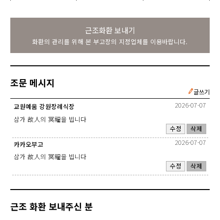
근조화환 보내기
화환의 관리를 위해 본 부고장의 지정업체를 이용바랍니다.
조문 메시지
글쓰기
2026-07-07
교원예움 강원장례식장
삼가 故人의 冥福을 빕니다
수정
삭제
2026-07-07
카카오부고
삼가 故人의 冥福을 빕니다
수정
삭제
근조 화환 보내주신 분