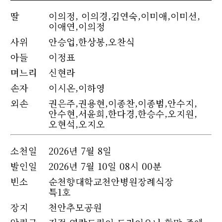
딸
이의정, 이의경,김연숙,이미애,이미선,
이애연,이의정
사위
안승업,한상봉,오찬식
아들
이정표
며느리
신현라
손자
이시온,이하영
외손
권은주,권용현,이종찬,이종범,안수지,
안수현,서윤희,한다경,한승수,오지원,
오현석,오지오
소천
일
2026년 7월 8일
발인일
2026년 7월 10일 08시 00분
빈소
순천향대학교천안병원장례식장
특1호
장지
천안추모공원