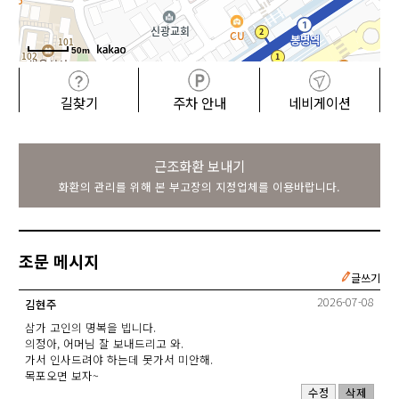
50m
길찾기
주차 안내
네비게이션
근조화환 보내기
화환의 관리를 위해 본 부고장의 지정업체를 이용바랍니다.
조문 메시지
글쓰기
2026-07-08
김현주
삼가 고인의 명복을 빕니다.
의정아, 어머님 잘 보내드리고 와.
가서 인사드려야 하는데 못가서 미안해.
목포오면 보자~
수정
삭제