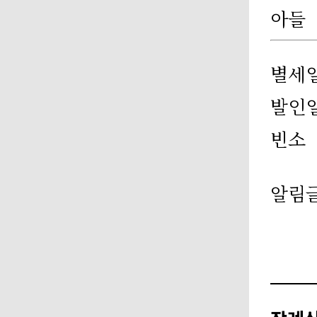
아들
별세
발인
빈소
알림