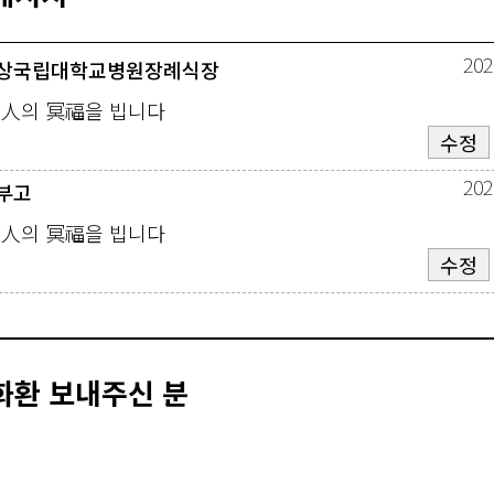
202
상국립대학교병원장례식장
故人의 冥福을 빕니다
수정
202
부고
故人의 冥福을 빕니다
수정
화환 보내주신 분