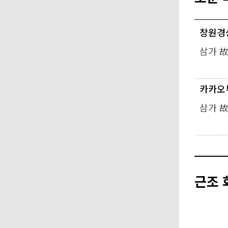
창원경
삼가 
카카오
삼가 
근조 