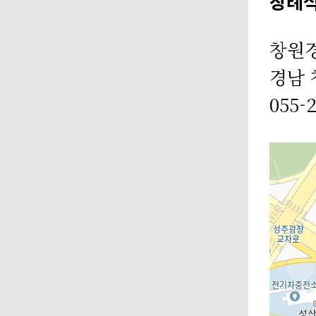
장례
창원
경남 
055-2