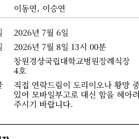
이동연, 이승연
일
2026년 7월 6일
일
2026년 7월 8일 13시 00분
창원경상국립대학교병원장례식장
4호
글
직접 연락드림이 도리이오나 황망 
있어 모바일부고로 대신 함을 헤아
주시기 바랍니다.