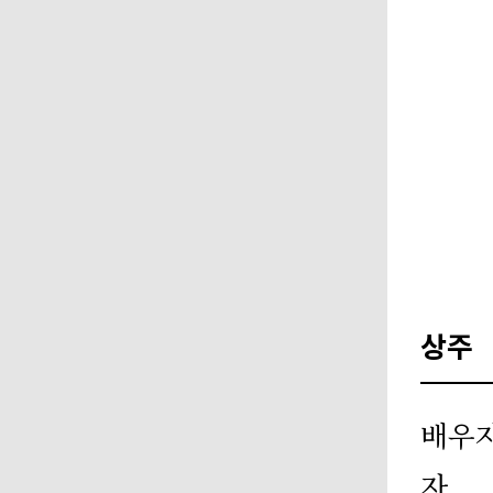
상주
배우
자