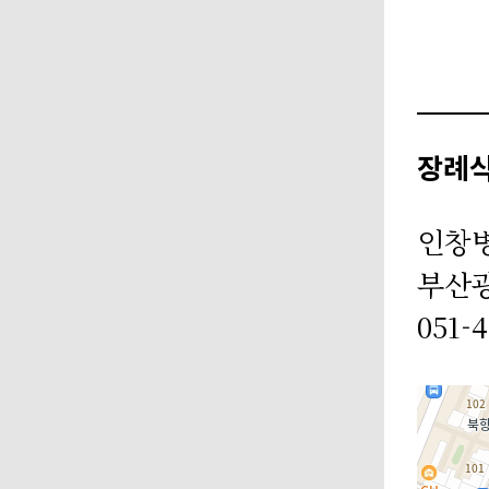
장례
인창
부산광
051-