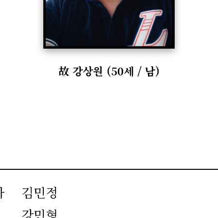
故
강상원
(
50
세
/ 남
)
자
김민정
강민형