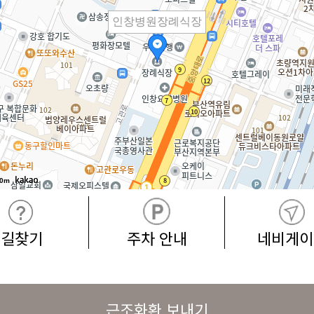
인창병원장례식장
0m
길찾기
주차 안내
네비게이
근조화환 보내기