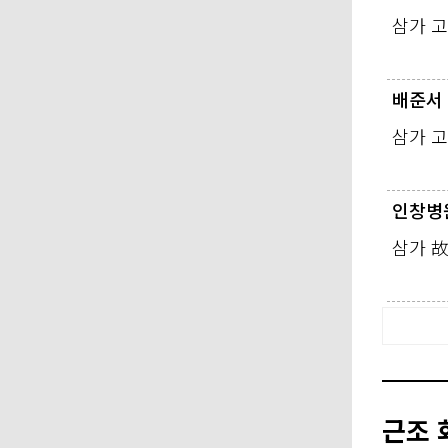
삼가 
배준서
삼가 
인창병
삼가 
근조 