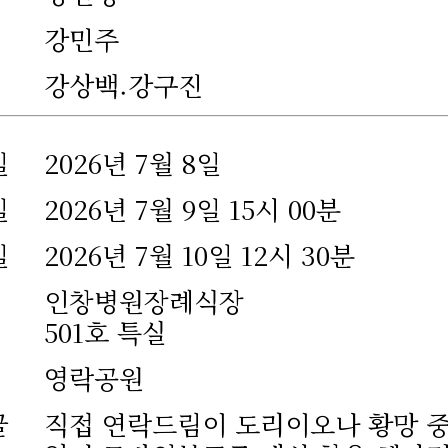
강민주
강상백.강구진
일
2026년 7월 8일
일
2026년 7월 9일 15시 00분
일
2026년 7월 10일 12시 30분
인창병원장례식장
501호 특실
영락공원
글
직접 연락드림이 도리이오나 황망 