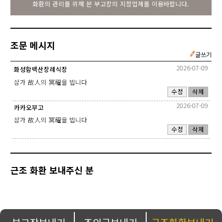
화환의 관리를 위해 본 부고장의 지정업체를 이용바랍니다.
조문 메시지
글쓰기
2026-07-09
화성함백산장례식장
삼가 故人의 冥福을 빕니다
수정
삭제
2026-07-09
카카오부고
삼가 故人의 冥福을 빕니다
수정
삭제
근조 화환 보내주신 분