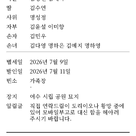
딸
김수연
사위
명성정
자부
김윤설 이미향
손자
김민우
손녀
김다영 명하은 김예지 명하영
별세
일
2026년 7월 9일
발인일
2026년 7월 11일
빈소
가족장
-
장지
여수 시립 공원 묘지
알림글
직접 연락드림이 도리이오나 황망 중에
있어 모바일부고로 대신 함을 헤아려
주시기 바랍니다.